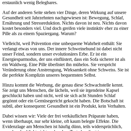
erstaunlich wenig Belegbares.
Auf der anderen Seite stehen vier Dinge, deren Wirkung auf unsere
Gesundheit seit Jahrzehnten nachgewiesen ist: Bewegung, Schlaf,
Ernährung und Stressreduktion. Nichts davon ist neu. Nichts davon
kostet besonders viel. Und doch greifen viele instinktiv eher zu einer
Pille als zu einem Spaziergang. Warum?
Vielleicht, weil Prävention eine unbequeme Wahrheit enthält: Sie
verlangt etwas von uns. Der innere Schweinehund ist dabei nicht
unser Feind, sondern unser evolutionäres Erbe. Er ist ein
Energiesparmodus, der uns einflüstert, dass ein Sofa sicherer ist als
ein Waldweg. Eine Pille überlistet ihn mühelos. Sie verspricht
Veränderung ohne Anstrengung, Wirksamkeit ohne Schweiss. Sie ist
die perfekte Komplizin unseres bequemsten Selbst.
Hinzu kommt die Werbung, die genau diese Schwachstelle kennt.
Sie zeigt uns Menschen, die lächeln, weil sie irgendeine Kapsel
geschluckt haben und nicht, weil sie sich acht Stunden Schlaf
gegönnt oder ein Gemüsegericht gekocht haben. Die Botschaft ist
subtil, aber konsequent: Gesundheit ist ein Produkt, kein Verhalten.
Dabei wissen wir: Viele der frei verkäuflichen Präparate haben,
wenn überhaupt, nur sehr kleine, oft kaum belegte Effekte. Die
Evidenzlage am Menschen ist häufig dünn, teils widersprüchlich,