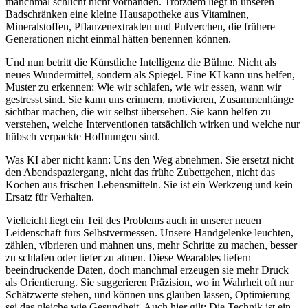
manchmal schlicht nicht vorhanden. Trotzdem liegt in unseren
Badschränken eine kleine Hausapotheke aus Vitaminen,
Mineralstoffen, Pflanzenextrakten und Pulverchen, die frühere
Generationen nicht einmal hätten benennen können.
Und nun betritt die Künstliche Intelligenz die Bühne. Nicht als
neues Wundermittel, sondern als Spiegel. Eine KI kann uns helfen,
Muster zu erkennen: Wie wir schlafen, wie wir essen, wann wir
gestresst sind. Sie kann uns erinnern, motivieren, Zusammenhänge
sichtbar machen, die wir selbst übersehen. Sie kann helfen zu
verstehen, welche Interventionen tatsächlich wirken und welche nur
hübsch verpackte Hoffnungen sind.
Was KI aber nicht kann: Uns den Weg abnehmen. Sie ersetzt nicht
den Abendspaziergang, nicht das frühe Zubettgehen, nicht das
Kochen aus frischen Lebensmitteln. Sie ist ein Werkzeug und kein
Ersatz für Verhalten.
Vielleicht liegt ein Teil des Problems auch in unserer neuen
Leidenschaft fürs Selbstvermessen. Unsere Handgelenke leuchten,
zählen, vibrieren und mahnen uns, mehr Schritte zu machen, besser
zu schlafen oder tiefer zu atmen. Diese Wearables liefern
beeindruckende Daten, doch manchmal erzeugen sie mehr Druck
als Orientierung. Sie suggerieren Präzision, wo in Wahrheit oft nur
Schätzwerte stehen, und können uns glauben lassen, Optimierung
sei das gleiche wie Gesundheit. Auch hier gilt: Die Technik ist ein