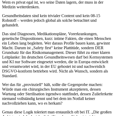
Wem es privat egal ist, wo seine Daten lagern, der muss in der
Medizin weiterdenken.
Gesundheitsdaten sind kein trivialer Content und kein 08-15
Rohstoff – werden jedoch global als solche betrachtet und
gehandelt.
Das sind Diagnosen, Medikationspläne, Vorerkrankungen,
genetische Dispositionen, kurz: intime Fakten, die einen Menschen
ein Leben lang begleiten. Wer daraus Profile bauen kann, gewinnt
Macht. Darum ist „Safety first“ keine Plattitüde, sondern DER
Grundsatz für das Risikomanagement. Dieser führt zu einer klaren
Leitplanke: Im deutschen Gesundheitswesen darf bei Kernsystemen
und KI nur Software eingesetzt werden, die in Europa entwickelt
und verantwortet wird, in der EU gehostet ist und nachweislich
DSGVO-konform betrieben wird. Nicht als Wunsch, sondern als
Standard.
Wer das für „provinziell“ hält, sollte die Gegenprobe machen:
Würde man ein chirurgisches Instrument akzeptieren, dessen
Wartung oder Sterilisation irgendwo stattfindet, dessen Zulieferkette
niemand vollständig kennt und bei dem im Notfall keiner
nachvollziehen kann, wo es herkam?
Genau diese Logik toleriert man erstaunlich oft bei IT. „Die großen