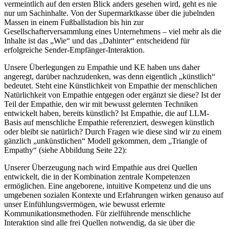
vermeintlich auf den ersten Blick anders gesehen wird, geht es nie
nur um Sachinhalte. Von der Supermarktkasse über die jubelnden
Massen in einem Fußballstadion bis hin zur
Gesellschafterversammlung eines Unternehmens – viel mehr als die
Inhalte ist das „Wie“ und das „Dahinter“ entscheidend für
erfolgreiche Sender-Empfänger-Interaktion.
Unsere Überlegungen zu Empathie und KE haben uns daher
angeregt, darüber nachzudenken, was denn eigentlich „künstlich“
bedeutet. Steht eine Künstlichkeit von Empathie der menschlichen
Natürlichkeit von Empathie entgegen oder ergänzt sie diese? Ist der
Teil der Empathie, den wir mit bewusst gelernten Techniken
entwickelt haben, bereits künstlich? Ist Empathie, die auf LLM-
Basis auf menschliche Empathie referenziert, deswegen künstlich
oder bleibt sie natürlich? Durch Fragen wie diese sind wir zu einem
gänzlich „unkünstlichen“ Modell gekommen, dem „Triangle of
Empathy“ (siehe Abbildung Seite 22):
Unserer Überzeugung nach wird Empathie aus drei Quellen
entwickelt, die in der Kombination zentrale Kompetenzen
ermöglichen. Eine angeborene, intuitive Kompetenz und die uns
umgebenen sozialen Kontexte und Erfahrungen wirken genauso auf
unser Einfühlungsvermögen, wie bewusst erlernte
Kommunikationsmethoden. Für zielführende menschliche
Interaktion sind alle frei Quellen notwendig, da sie über die