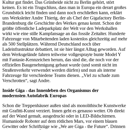
Kultur gut findet. Das Grünheide nicht zu Berlin gehört, stört
keinen. Es ist ein Trugschluss, dass man in Europa ein derart großes
Grundstück leicht finden und dann noch erschließen kann, erklärt
uns Werksleiter Andre Thierig, der als Chef der Gigafactory Berlin-
Brandenburg die Geschichte des Werkes genau kennt. Schon der
größte öffentliche Ladeparkplatz der Welt vor den Werkshallen
wirkt wie eine stille Kampfansage an das fossile Zeitalter. Hunderte
Fahrzeuge von Mitarbeitenden laden kostenlos gleichzeitig auf mehr
als 500 Stellplätzen. Während Deutschland noch über
Ladeinfrastruktur debattiert, ist sie hier längst Alltag geworden. Auf
dem Werksgelände fahren teilweise vollgesprayte bunte Model Y
mit Fantasie-Kennzeichen herum, das sind die, die noch vor der
offiziellen Baugenehmigung gebaut wurde (und somit nicht im
Straßenverkehr verwendet werden dürfen) und nun als interne
Fahrzeuge für verschiedene Teams dienen. „Viel zu schade zum
Verschrotten“, sagt Andre.
Inside Giga - das Innenleben des Organismus der
modernsten Autofabrik Europas
Schon die Treppenhäuser außen sind als monolithische Kunstwerke
mit Grafitti-Kunst verziert. Innen geht es genauso weiter. Ob direkt
auf der Wand gemalt, ausgedruckt oder in LED-Bildschirmen.
Humaniode Roboter auf dem rötlichen Mars, vor einem blauen
Gewitter oder Schriftzüge wie „We are Giga - the Future“. Drinnen