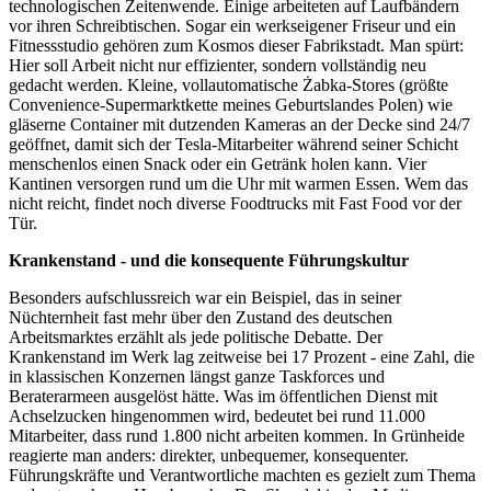
technologischen Zeitenwende. Einige arbeiteten auf Laufbändern
vor ihren Schreibtischen. Sogar ein werkseigener Friseur und ein
Fitnessstudio gehören zum Kosmos dieser Fabrikstadt. Man spürt:
Hier soll Arbeit nicht nur effizienter, sondern vollständig neu
gedacht werden. Kleine, vollautomatische Żabka-Stores (größte
Convenience-Supermarktkette meines Geburtslandes Polen) wie
gläserne Container mit dutzenden Kameras an der Decke sind 24/7
geöffnet, damit sich der Tesla-Mitarbeiter während seiner Schicht
menschenlos einen Snack oder ein Getränk holen kann. Vier
Kantinen versorgen rund um die Uhr mit warmen Essen. Wem das
nicht reicht, findet noch diverse Foodtrucks mit Fast Food vor der
Tür.
Krankenstand - und die konsequente Führungskultur
Besonders aufschlussreich war ein Beispiel, das in seiner
Nüchternheit fast mehr über den Zustand des deutschen
Arbeitsmarktes erzählt als jede politische Debatte. Der
Krankenstand im Werk lag zeitweise bei 17 Prozent - eine Zahl, die
in klassischen Konzernen längst ganze Taskforces und
Beraterarmeen ausgelöst hätte. Was im öffentlichen Dienst mit
Achselzucken hingenommen wird, bedeutet bei rund 11.000
Mitarbeiter, dass rund 1.800 nicht arbeiten kommen. In Grünheide
reagierte man anders: direkter, unbequemer, konsequenter.
Führungskräfte und Verantwortliche machten es gezielt zum Thema