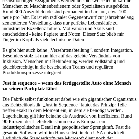
sechsmonatigen Assignments werden beispielsweise technikaffine
Menschen zu Maschinenbedienern oder Spezialisten ausgebildet.
Rund 300 Auszubildende sind permanent im Umlauf, etwa 100
neue pro Jahr. Es ist ein radikaler Gegenentwurf zur jahrzehntelang
zementierten Vorstellung, dass nur perfekte Lebensläufe zu
industrieller Exzellenz führen. Motivation und Skills sind
entscheidend - keine Papiere und Noten. Dieser Satz blieb mir
länger im Kopf als viele technische Daten.
Es gibt hier auch keine „Versehrtenabteilung“, sondern Integration.
Besonders stolz ist man hier auf das gelebte Verständnis von
Inklusion. Menschen mit Behinderung werden vollständig und
gleichberechtigt in die bestehenden Teams und regulären
Produktionsprozesse integriert.
Just in sequence – wenn das fertiggestellte Auto ohne Mensch
zu seinem Parkplatz fährt
Die Fabrik selbst funktioniert dabei wie ein gigantischer Organismus
aus Echtzeitlogistik. „Just in Sequence“ lautet das Prinzip: Teile
treffen exakt in dem Moment ein, in dem sie benötigt werden.
Lagerhaltung gilt hier beinahe als Ausdruck von Ineffizienz. Rund
90 Prozent der Lieferkette stammen aus Europa - ein
industriepolitisches Detail mit geopolitischer Sprengkraft. Fast die
gesamte Software wird im Haus selbst, in den USA entwickelt.
Lediglich die Standardsoftware Microsoft dient noch der