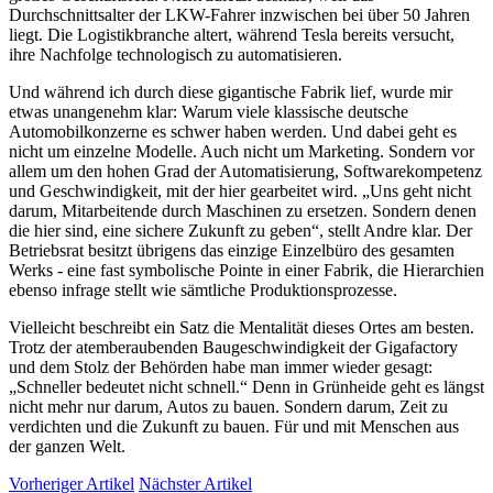
Durchschnittsalter der LKW-Fahrer inzwischen bei über 50 Jahren
liegt. Die Logistikbranche altert, während Tesla bereits versucht,
ihre Nachfolge technologisch zu automatisieren.
Und während ich durch diese gigantische Fabrik lief, wurde mir
etwas unangenehm klar: Warum viele klassische deutsche
Automobilkonzerne es schwer haben werden. Und dabei geht es
nicht um einzelne Modelle. Auch nicht um Marketing. Sondern vor
allem um den hohen Grad der Automatisierung, Softwarekompetenz
und Geschwindigkeit, mit der hier gearbeitet wird. „Uns geht nicht
darum, Mitarbeitende durch Maschinen zu ersetzen. Sondern denen
die hier sind, eine sichere Zukunft zu geben“, stellt Andre klar. Der
Betriebsrat besitzt übrigens das einzige Einzelbüro des gesamten
Werks - eine fast symbolische Pointe in einer Fabrik, die Hierarchien
ebenso infrage stellt wie sämtliche Produktionsprozesse.
Vielleicht beschreibt ein Satz die Mentalität dieses Ortes am besten.
Trotz der atemberaubenden Baugeschwindigkeit der Gigafactory
und dem Stolz der Behörden habe man immer wieder gesagt:
„Schneller bedeutet nicht schnell.“ Denn in Grünheide geht es längst
nicht mehr nur darum, Autos zu bauen. Sondern darum, Zeit zu
verdichten und die Zukunft zu bauen. Für und mit Menschen aus
der ganzen Welt.
Vorheriger Artikel
Nächster Artikel