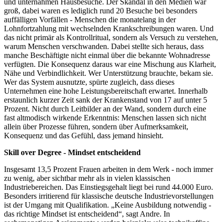
und unternahmen Hausbesuche. Der Skandal in den Medien war
groß, dabei waren es lediglich rund 20 Besuche bei besonders
auffälligen Vorfällen - Menschen die monatelang in der
Lohnfortzahlung mit wechselnden Krankschreibungen waren. Und
das nicht primär als Kontrollritual, sondern als Versuch zu verstehen,
warum Menschen verschwanden. Dabei stellte sich heraus, dass
manche Beschäftigte nicht einmal über die bekannte Wohnadresse
verfügten. Die Konsequenz daraus war eine Mischung aus Klarheit,
Nähe und Verbindlichkeit. Wer Unterstützung brauchte, bekam sie.
Wer das System ausnutzte, spürte zugleich, dass dieses
Unternehmen eine hohe Leistungsbereitschaft erwartet. Innerhalb
erstaunlich kurzer Zeit sank der Krankenstand von 17 auf unter 5
Prozent. Nicht durch Leitbilder an der Wand, sondern durch eine
fast altmodisch wirkende Erkenntnis: Menschen lassen sich nicht
allein über Prozesse führen, sondern über Aufmerksamkeit,
Konsequenz und das Gefühl, dass jemand hinsieht.
Skill over Degree - Mindset entscheidend
Insgesamt 13,5 Prozent Frauen arbeiten in dem Werk - noch immer
zu wenig, aber sichtbar mehr als in vielen klassischen
Industriebereichen. Das Einstiegsgehalt liegt bei rund 44.000 Euro.
Besonders irritierend für klassische deutsche Industrievorstellungen
ist der Umgang mit Qualifikation. „Keine Ausbildung notwendig -
das richtige Mindset ist entscheidend“, sagt Andre. In