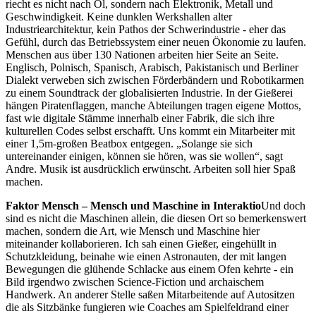
riecht es nicht nach Öl, sondern nach Elektronik, Metall und
Geschwindigkeit. Keine dunklen Werkshallen alter
Industriearchitektur, kein Pathos der Schwerindustrie - eher das
Gefühl, durch das Betriebssystem einer neuen Ökonomie zu laufen.
Menschen aus über 130 Nationen arbeiten hier Seite an Seite.
Englisch, Polnisch, Spanisch, Arabisch, Pakistanisch und Berliner
Dialekt verweben sich zwischen Förderbändern und Robotikarmen
zu einem Soundtrack der globalisierten Industrie. In der Gießerei
hängen Piratenflaggen, manche Abteilungen tragen eigene Mottos,
fast wie digitale Stämme innerhalb einer Fabrik, die sich ihre
kulturellen Codes selbst erschafft. Uns kommt ein Mitarbeiter mit
einer 1,5m-großen Beatbox entgegen. „Solange sie sich
untereinander einigen, können sie hören, was sie wollen“, sagt
Andre. Musik ist ausdrücklich erwünscht. Arbeiten soll hier Spaß
machen.
Faktor Mensch – Mensch und Maschine in Interaktio
Und doch
sind es nicht die Maschinen allein, die diesen Ort so bemerkenswert
machen, sondern die Art, wie Mensch und Maschine hier
miteinander kollaborieren. Ich sah einen Gießer, eingehüllt in
Schutzkleidung, beinahe wie einen Astronauten, der mit langen
Bewegungen die glühende Schlacke aus einem Ofen kehrte - ein
Bild irgendwo zwischen Science-Fiction und archaischem
Handwerk. An anderer Stelle saßen Mitarbeitende auf Autositzen
die als Sitzbänke fungieren wie Coaches am Spielfeldrand einer