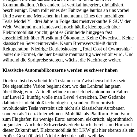
Kommunikation. Alles andere ist vertikal integriert, digitalisiert,
beschleunigt. Dann rollt eines der Fahrzeuge lautlos an uns vorbei.
Und zwar ohne Menschen im Innenraum. Eines der unzähligen
Tesla Model Y - drei Jahre in Folge das meistverkaufte E-SUV der
Welt. Während man landesweit noch häufig ideologisch über
Elektromobilität spricht, geht es Grünheide hingegen fast
ausschließlich über Physik und Ökonomie. Keine Ölwechsel. Keine
klassischen Serviceintervalle. Kaum Bremsverschleiß durch
Rekuperation. Niedrige Betriebskosten. „Total Cost of Ownership“
lautet die Formel, die hier beinahe mantraartig wiederholt wird. Und
während die Spritpreise steigen, wächst die Nachfrage weiter.
Klassische Automobilkonzerne werden es schwer haben
Doch selbst das scheint für Tesla nur ein Zwischenschritt zu sein.
Die eigentliche Vision beginnt dort, wo das Lenkrad langsam
überflüssig wird. Aktuell befinde man sich bei autonomem Fahren
auf Level 2, künftig wolle man Level 4 erreichen. Der Gedanke
dahinter ist nicht bloß technologisch, sondern ökonomisch
revolutionär: Tesla versteht sich nicht als klassischer Autobauer,
sondern als Tech-Unternehmen. Mobilität als Plattform. Eine Fahrt
zum Flughafen für wenige Euro: autonom, elektrisch, algorithmisch
organisiert. Auch der Schwerlastverkehr taucht bereits am Horizont
dieser Zukunft auf. Elektromobilität für LKW gilt hier ebenso als ein
großes Geschäftsfeld. Nicht zuletzt deshalb, weil das