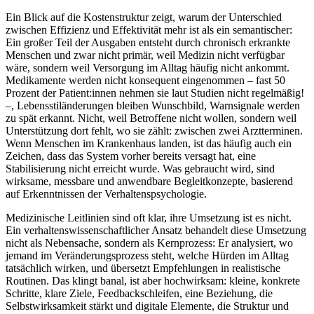
Ein Blick auf die Kostenstruktur zeigt, warum der Unterschied
zwischen Effizienz und Effektivität mehr ist als ein semantischer:
Ein großer Teil der Ausgaben entsteht durch chronisch erkrankte
Menschen und zwar nicht primär, weil Medizin nicht verfügbar
wäre, sondern weil Versorgung im Alltag häufig nicht ankommt.
Medikamente werden nicht konsequent eingenommen – fast 50
Prozent der Patient:innen nehmen sie laut Studien nicht regelmäßig!
–, Lebensstiländerungen bleiben Wunschbild, Warnsignale werden
zu spät erkannt. Nicht, weil Betroffene nicht wollen, sondern weil
Unterstützung dort fehlt, wo sie zählt: zwischen zwei Arztterminen.
Wenn Menschen im Krankenhaus landen, ist das häufig auch ein
Zeichen, dass das System vorher bereits versagt hat, eine
Stabilisierung nicht erreicht wurde. Was gebraucht wird, sind
wirksame, messbare und anwendbare Begleitkonzepte, basierend
auf Erkenntnissen der Verhaltenspsychologie.
Medizinische Leitlinien sind oft klar, ihre Umsetzung ist es nicht.
Ein verhaltenswissenschaftlicher Ansatz behandelt diese Umsetzung
nicht als Nebensache, sondern als Kernprozess: Er analysiert, wo
jemand im Veränderungsprozess steht, welche Hürden im Alltag
tatsächlich wirken, und übersetzt Empfehlungen in realistische
Routinen. Das klingt banal, ist aber hochwirksam: kleine, konkrete
Schritte, klare Ziele, Feedbackschleifen, eine Beziehung, die
Selbstwirksamkeit stärkt und digitale Elemente, die Struktur und