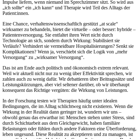
Impulse liefern, wenn niemand im Sprechzimmer sitzt. So wird aus
„ich sollte“ ein „ich kann“ und Therapie wird Teil des Alltags der
Patient:innen.
Eine Chance, verhaltenswissenschaftlich gestützt „at scale“
wirksamer zu behandeln, bietet die virtuelle – oder besser: hybride –
Patientenversorgung. Sie entfaltet ihren Wert nicht durch
Technologie an sich, sondern durch Wirkung: Stabilisiert sie
Verläufe? Verhindert sie vermeidbare Hospitalisierungen? Senkt sie
Komplikationen? Wenn ja, verschiebt sich die Logik von „mehr
Versorgung“ zu „wirksamer Versorgung“.
Das ist am Ende auch politisch und ökonomisch extrem relevant.
Weil wir aktuell nicht nur zu wenig über Effektivität sprechen, wir
zahlen auch zu wenig dafür. Wir debattieren über Beitragssätze und
Leistungskürzungen, aber viel seltener darüber, ob wir überhaupt
konsequent das Richtige vergüten: die Wirkung von Leistungen.
In der Forschung testen wir Therapien häufig unter idealen
Bedingungen, die im Alltag schlichtweg nicht existieren. Wenn die
Wirkung in der Realität dann geringer ist, wundern wir uns –
obwohl genau das erwartbar ist: Menschen stehen unter Stress, sind
durch Schichtarbeit aus dem Gleichgewicht, haben familiäre
Belastungen oder fühlen durch andere Faktoren eine Überforderung,
leben ungesund. Diese Realität zu akzeptieren und zu managen, ist