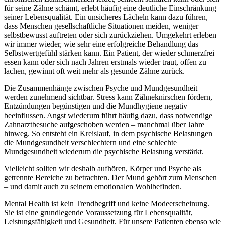
für seine Zähne schämt, erlebt häufig eine deutliche Einschränkung
seiner Lebensqualität. Ein unsicheres Lächeln kann dazu führen,
dass Menschen gesellschaftliche Situationen meiden, weniger
selbstbewusst auftreten oder sich zurückziehen. Umgekehrt erleben
wir immer wieder, wie sehr eine erfolgreiche Behandlung das
Selbstwertgefühl stärken kann. Ein Patient, der wieder schmerzfrei
essen kann oder sich nach Jahren erstmals wieder traut, offen zu
lachen, gewinnt oft weit mehr als gesunde Zähne zurück.
Die Zusammenhänge zwischen Psyche und Mundgesundheit
werden zunehmend sichtbar. Stress kann Zähneknirschen fördern,
Entzündungen begünstigen und die Mundhygiene negativ
beeinflussen. Angst wiederum führt häufig dazu, dass notwendige
Zahnarztbesuche aufgeschoben werden – manchmal über Jahre
hinweg. So entsteht ein Kreislauf, in dem psychische Belastungen
die Mundgesundheit verschlechtern und eine schlechte
Mundgesundheit wiederum die psychische Belastung verstärkt.
Vielleicht sollten wir deshalb aufhören, Körper und Psyche als
getrennte Bereiche zu betrachten. Der Mund gehört zum Menschen
– und damit auch zu seinem emotionalen Wohlbefinden.
Mental Health ist kein Trendbegriff und keine Modeerscheinung.
Sie ist eine grundlegende Voraussetzung für Lebensqualität,
Leistungsfähigkeit und Gesundheit. Für unsere Patienten ebenso wie