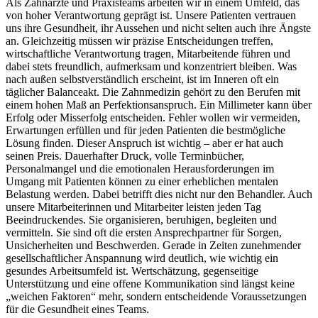
Als Zahnärzte und Praxisteams arbeiten wir in einem Umfeld, das
von hoher Verantwortung geprägt ist. Unsere Patienten vertrauen
uns ihre Gesundheit, ihr Aussehen und nicht selten auch ihre Ängste
an. Gleichzeitig müssen wir präzise Entscheidungen treffen,
wirtschaftliche Verantwortung tragen, Mitarbeitende führen und
dabei stets freundlich, aufmerksam und konzentriert bleiben. Was
nach außen selbstverständlich erscheint, ist im Inneren oft ein
täglicher Balanceakt. Die Zahnmedizin gehört zu den Berufen mit
einem hohen Maß an Perfektionsanspruch. Ein Millimeter kann über
Erfolg oder Misserfolg entscheiden. Fehler wollen wir vermeiden,
Erwartungen erfüllen und für jeden Patienten die bestmögliche
Lösung finden. Dieser Anspruch ist wichtig – aber er hat auch
seinen Preis. Dauerhafter Druck, volle Terminbücher,
Personalmangel und die emotionalen Herausforderungen im
Umgang mit Patienten können zu einer erheblichen mentalen
Belastung werden. Dabei betrifft dies nicht nur den Behandler. Auch
unsere Mitarbeiterinnen und Mitarbeiter leisten jeden Tag
Beeindruckendes. Sie organisieren, beruhigen, begleiten und
vermitteln. Sie sind oft die ersten Ansprechpartner für Sorgen,
Unsicherheiten und Beschwerden. Gerade in Zeiten zunehmender
gesellschaftlicher Anspannung wird deutlich, wie wichtig ein
gesundes Arbeitsumfeld ist. Wertschätzung, gegenseitige
Unterstützung und eine offene Kommunikation sind längst keine
„weichen Faktoren“ mehr, sondern entscheidende Voraussetzungen
für die Gesundheit eines Teams.