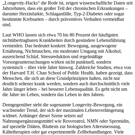
„Longevity-Hacks“ die Rede ist, zeigen wissenschaftliche Daten seit
Jahrzehnten, dass ein großer Teil der chronischen Erkrankungen –
darunter Herzinfarkte, Schlaganfälle, Typ-2-Diabetes oder sogar
bestimmte Krebsarten – durch präventives Verhalten vermeidbar
sind.
Laut WHO lassen sich etwa 70 bis 80 Prozent der häufigsten
nichtübertragbaren Krankheiten durch gesündere Lebensführung
vermeiden. Das bedeutet konkret: Bewegung, ausgewogene
Ernährung, Nichtrauchen, ein moderater Umgang mit Alkohol,
ausreichend Schlaf, Stressreduktion und regelmäßige
Vorsorgeuntersuchungen wirken nicht punktuell, sondern
systemisch – über viele Jahre hinweg. Zahlreiche Studien, etwa von
der Harvard T.H. Chan School of Public Health, haben gezeigt, dass
Menschen, die sich an diese Grundprinzipien halten, nicht nur
deutlich seltener krank werden, sondern auch durchschnittlich viele
Jahre länger leben – bei besserer Lebensqualität. Es geht nicht um
die Jahre im Leben, sondern das Leben in den Jahren.
Demgegenüber steht die sogenannte Longevity-Bewegung, ein
wachsender Trend, der sich der maximalen Lebensverlängerung
widmet. Anhänger dieser Szene setzen auf
Nahrungsergänzungsmittel wie Resveratrol, NMN oder Spermidin,
auf spezielle Diäten, Bluttests zur biologischen Altersmessung,
Kältetherapien oder gar experimentelle Zellbehandlungen. Viele