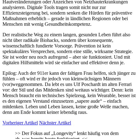
Hautveränderungen oder Anzeichen von Netzhauterkrankungen
analysieren. Digitale Tools tragen somit nicht nur zur
Effizienzsteigerung bei, sondern senken die Hürden für präventive
Maßnahmen erheblich – gerade in ländlichen Regionen oder bei
Menschen mit wenig Gesundheitskompetenz.
Der realistische Weg zu einem langen, gesunden Leben führt also
nicht über radikale Biohacks, sondern über konsequente,
wissenschaftlich fundierte Vorsorge. Prävention ist kein
spektakuläres Versprechen, sondern eine stille, wirksame Strategie.
Sie ist weder neu noch aufregend – aber sie funktioniert. Und mit
digitalen Hilfsmitteln wird sie einfacher und effektiver denn je.
Epilog: Auch der 911er kann der faltigen Frau helfen, sich jünger zu
fühlen – oft wird er ihr jedoch von kleinwüchsigen Männern
(vor)weggenommen. Da lebt es uns Ulf Poschardt im alten Ferrari
vor: der Stil und das Mitdenken sind weitaus wichtiger. Denn: kein
Mensch braucht ein technisches Spielzeug, kein Wearable, besser ist
es den eigenen Verstand einzusetzen „sapere aude“ – einfach
mitdenken. Leben und Leben lassen, keine große Welle machen,
denn am Ende kommt keiner lebendig raus.
Vorheriger Artikel
Nächster Artikel
>>
Der Fokus auf „Longevity“ lenkt häufig von dem
ab, was bereits heute funktioniert.
<<