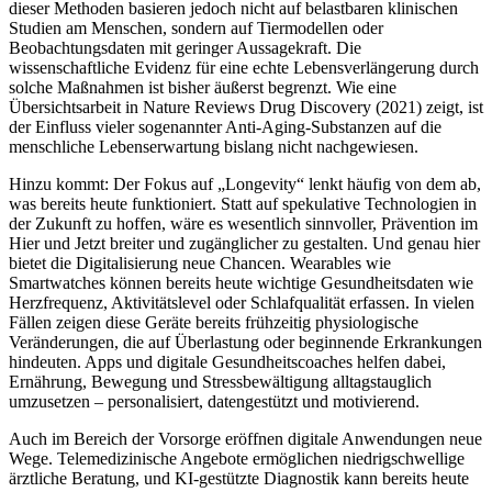
dieser Methoden basieren jedoch nicht auf belastbaren klinischen
Studien am Menschen, sondern auf Tiermodellen oder
Beobachtungsdaten mit geringer Aussagekraft. Die
wissenschaftliche Evidenz für eine echte Lebensverlängerung durch
solche Maßnahmen ist bisher äußerst begrenzt. Wie eine
Übersichtsarbeit in Nature Reviews Drug Discovery (2021) zeigt, ist
der Einfluss vieler sogenannter Anti-Aging-Substanzen auf die
menschliche Lebenserwartung bislang nicht nachgewiesen.
Hinzu kommt: Der Fokus auf „Longevity“ lenkt häufig von dem ab,
was bereits heute funktioniert. Statt auf spekulative Technologien in
der Zukunft zu hoffen, wäre es wesentlich sinnvoller, Prävention im
Hier und Jetzt breiter und zugänglicher zu gestalten. Und genau hier
bietet die Digitalisierung neue Chancen. Wearables wie
Smartwatches können bereits heute wichtige Gesundheitsdaten wie
Herzfrequenz, Aktivitätslevel oder Schlafqualität erfassen. In vielen
Fällen zeigen diese Geräte bereits frühzeitig physiologische
Veränderungen, die auf Überlastung oder beginnende Erkrankungen
hindeuten. Apps und digitale Gesundheitscoaches helfen dabei,
Ernährung, Bewegung und Stressbewältigung alltagstauglich
umzusetzen – personalisiert, datengestützt und motivierend.
Auch im Bereich der Vorsorge eröffnen digitale Anwendungen neue
Wege. Telemedizinische Angebote ermöglichen niedrigschwellige
ärztliche Beratung, und KI-gestützte Diagnostik kann bereits heute