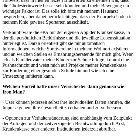
Hinweis, dass in meinen letzten Blutwerten zu erkennen war, dass
die Cholesterinwerte besser sein könnten und mehr Bewegung ein
wichtiger Faktor ist. Das solle ich bitte mit meinem Hausarzt
besprechen, aber dabei berücksichtigen, dass der Knorpelschaden in
meinem Knie gewisse Sportarten ausschließt.
Verknüpft wäre die ePA mit der eigenen App der Krankenkasse, in
der die persönlichen Bedürfnisse und die jeweilige Lebenssituation
hinterlegt ist. Daran orientiert gibt sie mir automatisch
Informationen, welche Sportvereine in meinem Wohnort existieren
und an welchen Stellen es Ernährungsberatende für mich gibt. Wenn
ich als Familienvater meine Kinder zur Schule bringe, kommt eine
Pushnachricht und weist mich auf Projekte meiner Krankenkasse
zur Förderung einer gesunden Schule hin und wie ich eine
Umsetzung initiieren kann.
Welchen Vorteil hätte unser Versicherter dann genauso wie
Iron Man?
- User können jederzeit selbst ihre individuellen Daten abrufen, die
Impulse geben, ihre Gesundheit zu erhalten und zu verbessern.
- Optionen zur Verhaltensänderung sind unabhängig vom Zeitpunkt
der Anfragen und der zeitverzögerten Beantwortung durch Arzt,
Krankenkasse oder anderen Institutionen jederzeit abrufbar.