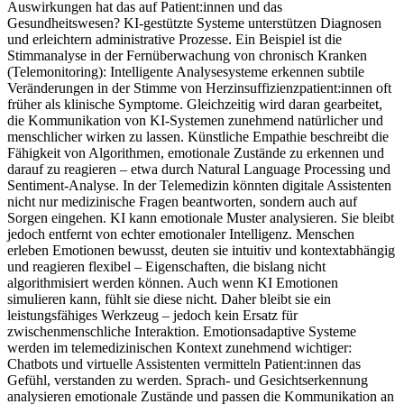
Auswirkungen hat das auf Patient:innen und das
Gesundheitswesen? KI-gestützte Systeme unterstützen Diagnosen
und erleichtern administrative Prozesse. Ein Beispiel ist die
Stimmanalyse in der Fernüberwachung von chronisch Kranken
(Telemonitoring): Intelligente Analysesysteme erkennen subtile
Veränderungen in der Stimme von Herzinsuffizienzpatient:innen oft
früher als klinische Symptome. Gleichzeitig wird daran gearbeitet,
die Kommunikation von KI-Systemen zunehmend natürlicher und
menschlicher wirken zu lassen. Künstliche Empathie beschreibt die
Fähigkeit von Algorithmen, emotionale Zustände zu erkennen und
darauf zu reagieren – etwa durch Natural Language Processing und
Sentiment-Analyse. In der Telemedizin könnten digitale Assistenten
nicht nur medizinische Fragen beantworten, sondern auch auf
Sorgen eingehen. KI kann emotionale Muster analysieren. Sie bleibt
jedoch entfernt von echter emotionaler Intelligenz. Menschen
erleben Emotionen bewusst, deuten sie intuitiv und kontextabhängig
und reagieren flexibel – Eigenschaften, die bislang nicht
algorithmisiert werden können. Auch wenn KI Emotionen
simulieren kann, fühlt sie diese nicht. Daher bleibt sie ein
leistungsfähiges Werkzeug – jedoch kein Ersatz für
zwischenmenschliche Interaktion. Emotionsadaptive Systeme
werden im telemedizinischen Kontext zunehmend wichtiger:
Chatbots und virtuelle Assistenten vermitteln Patient:innen das
Gefühl, verstanden zu werden. Sprach- und Gesichtserkennung
analysieren emotionale Zustände und passen die Kommunikation an