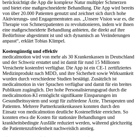
berücksichtigt die App die komplexe Natur multipler Schmerzen
und bietet eine maßgeschneiderte Behandlung. Die App wird bereits
von über 20.000 Patienten genutzt und zeichnet sich durch hohe
Aktivierungs- und Engagementraten aus. „Unsere Vision war es, die
Therapie von Schmerzpatienten zu revolutionieren, indem wir ihnen
eine maßgeschneiderte Behandlung anbieten, die direkt auf ihre
Bedürfnisse abgestimmt ist und sich dynamisch an Veränderungen
anpasst“, erklärt Tobias Klimpel.
Kostengünstig und effektiv
medicalmotion wird von mehr als 30 Krankenkassen in Deutschland
und der Schweiz erstattet und ist damit für rund 15 Millionen
Versicherte kostenfrei verfügbar. Die App ist ein CE-1 zertifiziertes
Medizinprodukt nach MDD, und ihre Sicherheit sowie Wirksamkeit
wurden durch verschiedene Studien bestätigt. Zusätzlich ist
medicalmotion in vier Sprachen verfügbar und damit für ein breites
Publikum zugänglich. Der hohe Personalisierungsgrad durch die
medicalmotion-KI ermöglicht signifikante Einsparungen im
Gesundheitssystem und sorgt für zufriedene Ärzte, Therapeuten und
Patienten. Mehrere Partnerkrankenkassen konnten durch den
Einsatz von medicalmotion deutliche Kosteneffekte erreichen. So
konnten etwa die Kosten für stationäre Behandlungen und
krankheitsbedingte Ausfälle reduziert werden, während gleichzeitig
die Patientenzufriedenheit nachweislich anstieg.