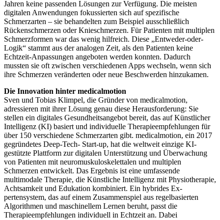
Jahren keine passenden Lösungen zur Verfügung. Die meisten
digitalen Anwendungen fokussierten sich auf spezifische
Schmerzarten – sie behandelten zum Beispiel ausschließlich
Rückenschmerzen oder Knieschmerzen. Für Patienten mit multiplen
Schmerzformen war das wenig hilfreich. Diese „Entweder-oder-
Logik“ stammt aus der analogen Zeit, als den Patienten keine
Echtzeit-Anpassungen angeboten werden konnten. Dadurch
mussten sie oft zwischen verschiedenen Apps wechseln, wenn sich
ihre Schmerzen veränderten oder neue Beschwerden hinzukamen.
Die Innovation hinter medicalmotion
Sven und Tobias Klimpel, die Gründer von medicalmotion,
adressieren mit ihrer Lösung genau diese Herausforderung: Sie
stellen ein digitales Gesundheitsangebot bereit, das auf Künstlicher
Intelligenz (KI) basiert und individuelle Therapieempfehlungen für
über 150 verschiedene Schmerzarten gibt. medicalmotion, ein 2017
gegründetes Deep-Tech- Start-up, hat die weltweit einzige KI-
gestützte Plattform zur digitalen Unterstützung und Überwachung
von Patienten mit neuromuskuloskelettalen und multiplen
Schmerzen entwickelt. Das Ergebnis ist eine umfassende
multimodale Therapie, die Künstliche Intelligenz mit Physiotherapie,
Achtsamkeit und Edukation kombiniert. Ein hybrides Ex-
pertensystem, das auf einem Zusammenspiel aus regelbasierten
Algorithmen und maschinellem Lernen beruht, passt die
Therapieempfehlungen individuell in Echtzeit an. Dabei