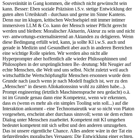
Souveränität in Gang kommen, die ethisch nicht gewünscht sein
kann. Besser: Eben soziale Präzision i.S.v. stetige Entwicklung der
guten alten Urteilskraft - durchaus und gerne im Sinne Kantens.
Denn nur im klugen, kritischen Wechselspiel mit immer intimer
immersiven LLM & Co. kann der Mensch seiner Pflicht gerecht
werden und bleiben: Moralischer Aktuerin, Akteur zu sein und nicht
ver- antwortungs-externalisierend an Aktanden zu deligieren. Wenn
diese Bedingung erfüllt wird, kann, ja sollte KI i.w.S. auch und
gerade in Medizin und Gesundheit aber auch in anderen Bereichen
eine wichtige Rolle spielen. Wir werden also nicht alle
Hyperprompter aber hoffentlich alle wieder Philosophinnen und
Philosophen in der ursprünglichsten Be- deutung: Mit Neugier auf
echte Menschen, die Welt und uns selbst. Nicht zuletzt weil auch
wirtschaftliche Wertschöpfungfür Menschen ersonnen wurde dem
Grunde nach (auch wenn je nach Modell fraglich ist, wer zu den
„Menschen“ in diesem Allokationssinn wohl zu zählen habe...).
Prompt engineering (letztlich Maschinensprache neu gedacht) o.ä.
ist im Grunde genau dann eine Kompetenz, wenn wir erkennen,
dass es (wenn es mehr als ein simples Tooling sein soll...) auf die
Interaktion ankommt - eine Technomaieutik war so nicht von Platon
vorgesehen, erscheint aber durchaus sinnvoll; wenn sie dem echten
Dialog unter Menschen zuarbeitet. Kompetent mit KI umgehen
bedeutet kompetent mit sich selbst und den anderen umzugehen.
Das ist unsere eigentliche Chance. Alles andere wäre in der Tat ein
tiefgreifendes moralisches Versagen: Die Entwicklung einer echten,