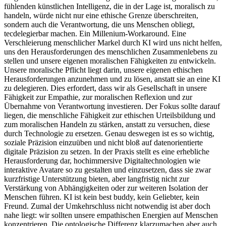
fühlenden künstlichen Intelligenz, die in der Lage ist, moralisch zu
handeln, würde nicht nur eine ethische Grenze überschreiten,
sondern auch die Verantwortung, die uns Menschen obliegt,
tecdelegierbar machen. Ein Millenium-Workaround. Eine
Verschleierung menschlicher Markel durch KI wird uns nicht helfen,
uns den Herausforderungen des menschlichen Zusammenlebens zu
stellen und unsere eigenen moralischen Fähigkeiten zu entwickeln.
Unsere moralische Pflicht liegt darin, unsere eigenen ethischen
Herausforderungen anzunehmen und zu lösen, anstatt sie an eine KI
zu delegieren. Dies erfordert, dass wir als Gesellschaft in unsere
Fähigkeit zur Empathie, zur moralischen Reflexion und zur
Übernahme von Verantwortung investieren. Der Fokus sollte darauf
liegen, die menschliche Fähigkeit zur ethischen Urteilsbildung und
zum moralischen Handeln zu stärken, anstatt zu versuchen, diese
durch Technologie zu ersetzen. Genau deswegen ist es so wichtig,
soziale Präzision einzuüben und nicht bloß auf datenorientierte
digitale Präzision zu setzen. In der Praxis stellt es eine erhebliche
Herausforderung dar, hochimmersive Digitaltechnologien wie
interaktive Avatare so zu gestalten und einzusetzen, dass sie zwar
kurzfristige Unterstützung bieten, aber langfristig nicht zur
Verstärkung von Abhängigkeiten oder zur weiteren Isolation der
Menschen führen. KI ist kein best buddy, kein Geliebter, kein
Freund. Zumal der Umkehrschluss nicht notwendig ist aber doch
nahe liegt: wir sollten unsere empathischen Energien auf Menschen
konzentrieren. Die ontologische Differenz klarzumachen aber auch