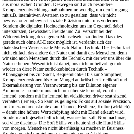
aus moralischen Gründen. Deswegen sind auch besondere
Kompetenzentwicklungsmaßnahmen notwendig, um den Umgang
mit z.B. interaktiven Avataren so zu gestalten, dass wir nicht
bewusst oder unbewusst soziale Präzision unter uns verlernen.
Sondern die digitalen Hochtechnologien uns im Gegenteil dabei
unterstützten, Gewissheit, Freude und Zu- versicht bei der
Widerentdeckung des eigenen Menschseins zu finden. Das dies
gerade auch ohne AI-Detox möglich ist, verdankt sich der
dialektischen Wesenstriade Mensch-Natur- Technik. Die Technik ist
nicht einfach das andere der Natur und damit des Menschen, denn
wir sind auch Menschen durch die Technik, mit der wir uns über die
Natur erheben. Wesentlich ist dabei, uns nicht unheilvoll gerade
wieder an diese Natur zurückzubinden durch Technik –
Abhängigkeit bis zur Sucht, Bequemlichkeit bis zur Stumpfheit,
Kompetenzerosionen bis zum Mangel an kritischer Urteilkraft und
Externalisierung von Verantwortung bis zur Dilution eigener
Autonomie – sondern uns nicht nur über sie lernend, von ihr
lernend, sondern mit ihr lernend im vielzitierten driver seat sitzend
verhalten (lernen). So kann es gelingen: Fokus auf soziale Präzision,
im Unter- nehmenskontext auf Chance, Resilienz, Kultur (wirklich)
– damit eine höhere Wertschöpfung nicht mit Elend erkauft wird.
Sondern auch gesellschaftlich tut, was sie tun soll. Non machinae,
sed vitae discimus. Die Soft Skills von heute sind die Hard Skills
von morgen. Menschen nicht überflüssig zu machen in Business-
Kontexten wird nur gelingen, wenn eine neue AI-driven