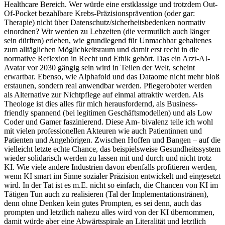
Healthcare Bereich. Wer würde eine erstklassige und trotzdem Out-
Of-Pocket bezahlbare Krebs-Präzisionsprävention (oder gar:
Therapie) nicht über Datenschutz/sicherheitsbedenken normativ
einordnen? Wir werden zu Lebzeiten (die vermutlich auch länger
sein dürften) erleben, wie grundlegend für Unmachbar gehaltenes
zum alltäglichen Möglichkeitsraum und damit erst recht in die
normative Reflexion in Recht und Ethik gehört. Das ein Arzt-AI-
Avatar vor 2030 gängig sein wird in Teilen der Welt, scheint
erwartbar. Ebenso, wie Alphafold und das Dataome nicht mehr bloß
erstaunen, sondern real anwendbar werden. Pflegeroboter werden
als Alternative zur Nichtpflege auf einmal attraktiv werden. Als
Theologe ist dies alles für mich herausfordernd, als Business-
friendly spannend (bei legitimen Geschäftsmodellen) und als Low
Coder und Gamer faszinierend. Diese Am- bivalenz teile ich wohl
mit vielen professionellen Akteuren wie auch Patientinnen und
Patienten und Angehörigen. Zwischen Hoffen und Bangen – auf die
vielleicht letzte echte Chance, das beispielsweise Gesundheitssystem
wieder solidarisch werden zu lassen mit und durch und nicht trotz
KI. Wie viele andere Industrien davon ebenfalls profitieren werden,
wenn KI smart im Sinne sozialer Präzision entwickelt und eingesetzt
wird. In der Tat ist es m.E. nicht so einfach, die Chancen von KI im
Tätigen Tun auch zu realisieren (Tal der Implementationstränen),
denn ohne Denken kein gutes Prompten, es sei denn, auch das
prompten und letztlich nahezu alles wird von der KI übernommen,
damit würde aber eine Abwärtsspirale an Literalität und letztlich