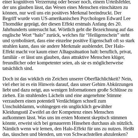
einer kognitiven Verzerrung oder besser noch, einem Urteilsfehler,
der uns glauben lässt, das Wesen eines Menschen einschätzen zu
können, nur weil uns ein positives Merkmal beeindruckt. Der
Begriff wurde vom US-amerikanischen Psychologen Edward Lee
Thorndike geprägt, der diesen Effekt erstmals Anfang des 20.
Jahrhunderts untersucht hat. Wörtlich geht die Bezeichnung auf das
englische Wort “halo” zurück, welches für “Heiligenschein” steht
und symbolisiert, dass eine einzelne positive Eigenschaft oft so stark
strahlen kann, dass sie andere Merkmale ausblendet. Der Halo-
Effekt macht vor kaum einer Alltagssituation halt: beruflich, privat,
familiär - er lässt uns glauben, dass attraktive Menschen klüger,
freundlicher oder kompetenter seien, als sie es möglicherweise
tatsächlich sind.
Doch ist das wirklich ein Zeichen unserer Oberflächlichkeit? Nein,
viel eher ist es ein Hinweis darauf, dass unser Gehirn Abkürzungen
liebt und dazu neigt, aus wenigen Informationen große Schlüsse zu
ziehen. Ein strahlendes Lächeln und eine angenehme Stimme
verzaubern einen potentiell Verdächtigen schnell zum
Unschuldslamm, wohingegen ein unglücklich gewählter
Kleidungsstil Zweifel an der Kompetenz eines Menschen
aufkommen lässt. Was uns im ersten Moment skeptisch stimmen
könnte, erweist sich bei genauerem Hinsehen durchaus als nützlich.
Nämlich wenn wir lernen, den Halo-Effekt für uns zu nutzen. Heißt
das, täuschen und blenden, um von Schwachstellen abzulenken?