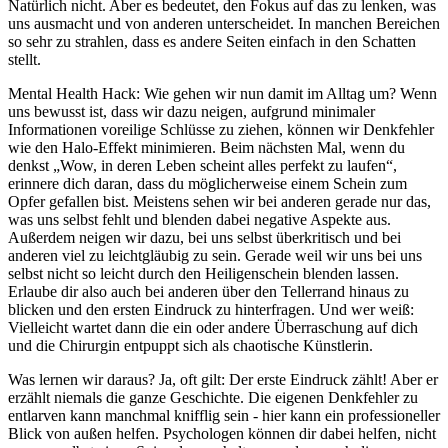
Natürlich nicht. Aber es bedeutet, den Fokus auf das zu lenken, was
uns ausmacht und von anderen unterscheidet. In manchen Bereichen
so sehr zu strahlen, dass es andere Seiten einfach in den Schatten
stellt.
Mental Health Hack: Wie gehen wir nun damit im Alltag um? Wenn
uns bewusst ist, dass wir dazu neigen, aufgrund minimaler
Informationen voreilige Schlüsse zu ziehen, können wir Denkfehler
wie den Halo-Effekt minimieren. Beim nächsten Mal, wenn du
denkst „Wow, in deren Leben scheint alles perfekt zu laufen“,
erinnere dich daran, dass du möglicherweise einem Schein zum
Opfer gefallen bist. Meistens sehen wir bei anderen gerade nur das,
was uns selbst fehlt und blenden dabei negative Aspekte aus.
Außerdem neigen wir dazu, bei uns selbst überkritisch und bei
anderen viel zu leichtgläubig zu sein. Gerade weil wir uns bei uns
selbst nicht so leicht durch den Heiligenschein blenden lassen.
Erlaube dir also auch bei anderen über den Tellerrand hinaus zu
blicken und den ersten Eindruck zu hinterfragen. Und wer weiß:
Vielleicht wartet dann die ein oder andere Überraschung auf dich
und die Chirurgin entpuppt sich als chaotische Künstlerin.
Was lernen wir daraus? Ja, oft gilt: Der erste Eindruck zählt! Aber er
erzählt niemals die ganze Geschichte. Die eigenen Denkfehler zu
entlarven kann manchmal knifflig sein - hier kann ein professioneller
Blick von außen helfen. Psychologen können dir dabei helfen, nicht