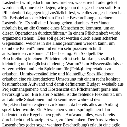
Lastenheft wird jedoch nur beschrieben, was erreicht oder gelöst
werden soll, ohne festzulegen, wie genau dies geschehen soll. Ein
Pflichtenheft dagegen legt zusätzlich fest, wie dies zu geschehen hat.
Ein Beispiel aus der Medizin für eine Beschreibung aus einem
Lastenheft: „Es soll eine Lösung geben, damit es Ärzt*innen
möglich ist, an die Organe eines Menschen zu kommen, um an
diesen Operationen durchzuführen.“ In einem Pflichtenheft würde
ergänzend stehen: „Dies soll gelöst werden durch einen scharfen
Gegenstand, welches in die Handgenommen werden kann, um
damit die Patient*innen mit einem sehr präzisen Schnitt
aufschneiden zu können.“ Die Lösung: Ein Skalpell.Die
Beschreibung in einem Pflichtenheft ist sehr konkret, spezifisch,
kleinteilig und möglichst eindeutig. Warum? Um Missverständnisse
zu vermeiden und kein Spielraum für (Fehl-)Interpretation zu
erlauben. Unmissverständliche und kleinteilige Spezifikationen
erlauben eine risikoreduzierte Umsetzung mit einem recht konkret
bestimmbaren Aufwand und damit definiertem Budget, weshalb aus
Projektmanagement- und Kostensicht ein Pflichtenheft gerne mal
bevorzugt wird. Ein klarer Nachteil ist die fehlende Flexibilität, um
auf aktuelle Situationen und Erkenntnisse während des
Projektverlaufes reagieren zu können, da bereits alles am Anfang
spezifiziert wurde. Ein Abweichen vom ursprünglichen Plan
bedeutet in der Regel einen großen Aufwand, alles, was bereits
durchdacht und konzipiert war, zu überdenken. Der Ansatz eines
Lastenheftes (oder sogar weniger Beschreibung) erlaubt eine agile